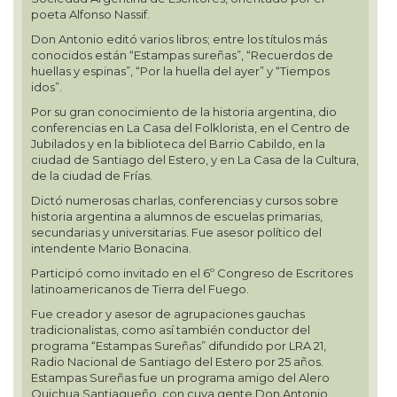
poeta Alfonso Nassif.
Don Antonio editó varios libros; entre los títulos más
conocidos están “Estampas sureñas”, “Recuerdos de
huellas y espinas”, “Por la huella del ayer” y “Tiempos
idos”.
Por su gran conocimiento de la historia argentina, dio
conferencias en La Casa del Folklorista, en el Centro de
Jubilados y en la biblioteca del Barrio Cabildo, en la
ciudad de Santiago del Estero, y en La Casa de la Cultura,
de la ciudad de Frías.
Dictó numerosas charlas, conferencias y cursos sobre
historia argentina a alumnos de escuelas primarias,
secundarias y universitarias. Fue asesor político del
intendente Mario Bonacina.
Participó como invitado en el 6º Congreso de Escritores
latinoamericanos de Tierra del Fuego.
Fue creador y asesor de agrupaciones gauchas
tradicionalistas, como así también conductor del
programa “Estampas Sureñas” difundido por LRA 21,
Radio Nacional de Santiago del Estero por 25 años.
Estampas Sureñas fue un programa amigo del Alero
Quichua Santiagueño, con cuya gente Don Antonio