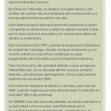
oportunidad de conocer.
En Estación Taboada, se dedicó a la agricultura, a ser
chofer de camión de una empresa de construcción y a
tareas administrativas dentro de ella.
Este último puesto laboral le permitió observar a varios
compañeros obreros los cuales no sabían escribir ni leer
por lo que crea una escuelita y en sus tiempos libres se
dedica a enseñarles.
Esto es hasta el año 1977, cuando la empresa lo traslada a
la ciudad de Santiago, donde compra un terreno y con
mucho esfuerzo y sacrificio construye su casa
pagándoles de su bolsillo a sus compañeros obreros.
Tras muchos años de soledad debido a que su esposa
había fallecido, en la década del 90 conoce a Marta
Arévalo, una docente santiagueña, con la cual contrae
matrimonio en el año 1995.
Don Antonio siempre se dedicó a escribir, pero fue en
1980 cuando logra su primera obra literaria “Cavilando en
soledad” (libro de poemas).
En 1986/87, tras dos años de jubilado, se dedica de lleno a
su actividad como escritor, inscribiéndose en la
Sociedad Argentina de Escritores, orientado por el