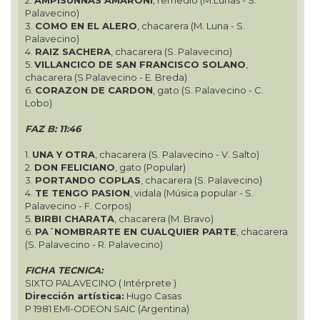
Palavecino)
3.
COMO EN EL ALERO
, chacarera (M. Luna - S.
Palavecino)
4.
RAIZ SACHERA
, chacarera (S. Palavecino)
5.
VILLANCICO DE SAN FRANCISCO SOLANO
,
chacarera (S.Palavecino - E. Breda)
6.
CORAZON DE CARDON
, gato (S. Palavecino - C.
Lobo)
FAZ B: 11:46
1.
UNA Y OTRA
, chacarera (S. Palavecino - V. Salto)
2.
DON FELICIANO
, gato (Popular)
3.
PORTANDO COPLAS
, chacarera (S. Palavecino)
4.
TE TENGO PASION
, vidala (Música popular - S.
Palavecino - F. Corpos)
5.
BIRBI CHARATA
, chacarera (M. Bravo)
6.
PA´NOMBRARTE EN CUALQUIER PARTE
, chacarera
(S. Palavecino - R. Palavecino)
FICHA TECNICA:
SIXTO PALAVECINO ( Intérprete )
Dirección artística:
Hugo Casas
P 1981 EMI-ODEON SAIC (Argentina)