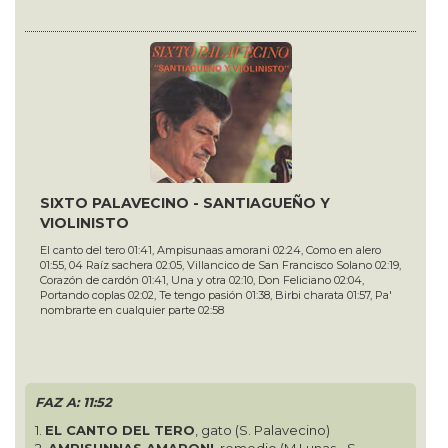
SIXTO PALAVECINO - SANTIAGUEÑO Y
VIOLINISTO
El canto del tero 01:41, Ampisunaas amorani 02:24, Como en alero
01:55, 04 Raíz sachera 02:05, Villancico de San Francisco Solano 02:19,
Corazón de cardón 01:41, Una y otra 02:10, Don Feliciano 02:04,
Portando coplas 02:02, Te tengo pasión 01:38, Birbi charata 01:57, Pa'
nombrarte en cualquier parte 02:58
FAZ A: 11:52
1.
EL CANTO DEL TERO
, gato (S. Palavecino)
2.
AMPISUNNAS AMARONI
, remedio (M.Lunas - S.