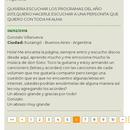
QUISIERA ESCUCHAR LOS PROGRAMAS DEL AÑO
2013,QUIERO HACERLE ESCUCHAR A UNA PERSONITA QUE
QUIERO CON TODA MI ALMA.
06/02/2016
Gonzalo Villanueva
Ciudad:
Ituzaingó - Buenos Aires - Argentina
Hola! Me encanta la página, siempre entro y escucho discos
desde aquí, aprendo mucho y me emociona mucho la
música de don Sixto. Toco la guitarra y estoy armando un
cancionero (letras y acordes) con las canciones de cada
volumen que me gustaría compartir pero tengo una
cuestión que es que no encuentro algunas letras en
internet, ustedes podrían enviármelas de alguna manera así
les voy agregando los acordes?
Un abrazo grande y gracias por todo!
Gonzalo.
Un abrazo muy grande
<<
<
1
2
3
4
5
6
7
8
9
10
>