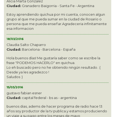
Alicia Marta Gonzalez
Ciudad:
Granadero Baigorria - Santa Fe - Argentina
Estoy aprendiendo quichua por mi cuenta, conocen algun
grupo al que me pueda sumar en la ciudad de Rosario o
persona que me pueda enseñar.Agradeceria infinitamente
esa informacion
18/03/2016
Claudia Salto Chaparro
Ciudad:
Barcelona - Barcelona - España
Hola buenos días! Me gustaría saber como se escribe la
frase "PODEMOS HACERLO" en quichua.
Lo eh buscado pero no he obtenido ningún resultado. :(
Desde ya les agradezco !
Saludos :)
15/03/2016
gustavo fabian esner
Ciudad:
capital federal - bs as - argentina
buenos dias, adems de hacer programa de radio hace 13
años soy productor de la tv publica.y estamos produciendo
un viaje a su pago entre los meses de mayo