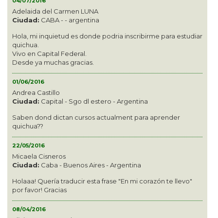
04/07/2016
Adelaida del Carmen LUNA
Ciudad:
CABA - - argentina
Hola, mi inquietud es donde podria inscribirme para estudiar
quichua.
Vivo en Capital Federal.
Desde ya muchas gracias.
01/06/2016
Andrea Castillo
Ciudad:
Capital - Sgo dl estero - Argentina
Saben dond dictan cursos actualment para aprender
quichua??
22/05/2016
Micaela Cisneros
Ciudad:
Caba - Buenos Aires - Argentina
Holaaa! Quería traducir esta frase "En mi corazón te llevo"
por favor! Gracias
08/04/2016