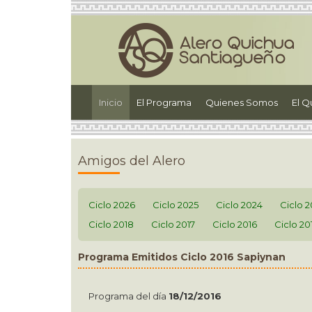
(current)
Inicio
El Programa
Quienes Somos
El Q
Amigos del Alero
Ciclo 2026
Ciclo 2025
Ciclo 2024
Ciclo 
Ciclo 2018
Ciclo 2017
Ciclo 2016
Ciclo 20
Programa Emitidos Ciclo 2016 Sapiynan
Programa del día
18/12/2016