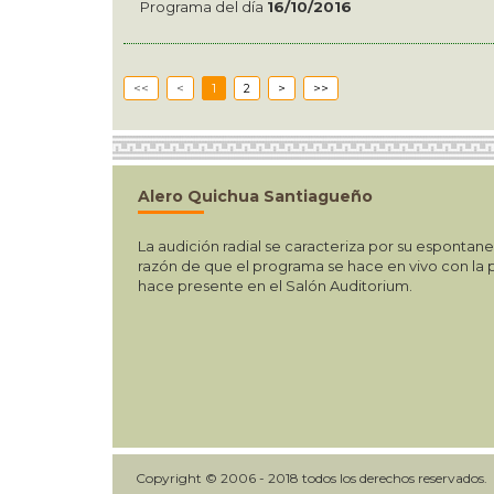
Programa del día
16/10/2016
<<
<
1
2
>
>>
Alero Quichua Santiagueño
La audición radial se caracteriza por su espontane
razón de que el programa se hace en vivo con la p
hace presente en el Salón Auditorium.
Copyright © 2006 - 2018 todos los derechos reservados.