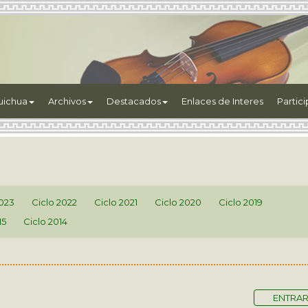
uichua
Archivos
Destacados
Enlaces de Interes
Partic
2023
Ciclo 2022
Ciclo 2021
Ciclo 2020
Ciclo 2019
15
Ciclo 2014
ENTRA